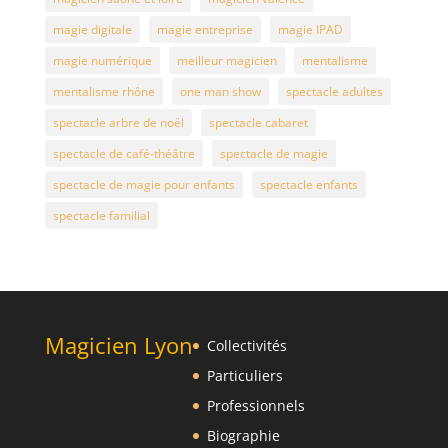
magie digitale
magie entreprise
magie IPAD
magie numérique
meilleur magicien
mentalisme
mentalisme rhône
one man show
spectacle adultes
spectacle arbre de noël
spectacle cabaret
spectacle de café-théâtre
spectacle de magie
spectacle de magie pour enfants
spectacle enfants
spectacle familial
Magicien Lyon
Collectivités
Particuliers
Professionnels
Biographie