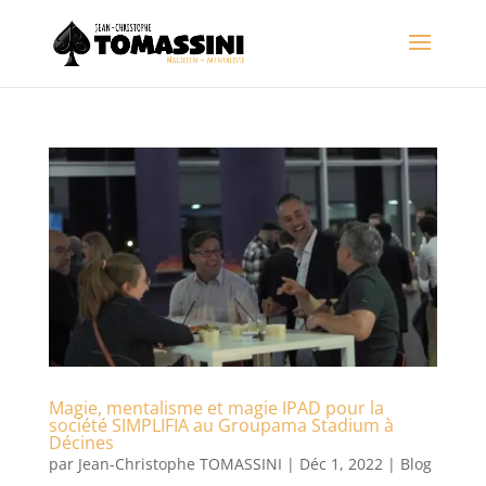
Magie, mentalisme et magie IPAD pour la
société SIMPLIFIA au Groupama Stadium à
Décines
par
Jean-Christophe TOMASSINI
|
Déc 1, 2022
|
Blog