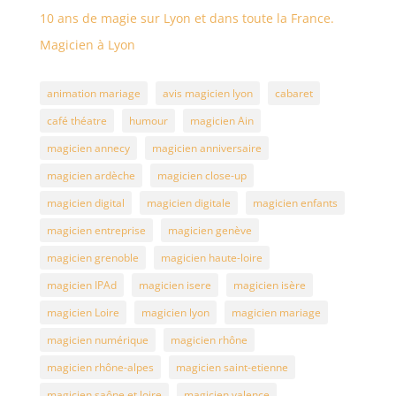
10 ans de magie sur Lyon et dans toute la France.
Magicien à Lyon
animation mariage
avis magicien lyon
cabaret
café théatre
humour
magicien Ain
magicien annecy
magicien anniversaire
magicien ardèche
magicien close-up
magicien digital
magicien digitale
magicien enfants
magicien entreprise
magicien genève
magicien grenoble
magicien haute-loire
magicien IPAd
magicien isere
magicien isère
magicien Loire
magicien lyon
magicien mariage
magicien numérique
magicien rhône
magicien rhône-alpes
magicien saint-etienne
magicien saône et loire
magicien valence