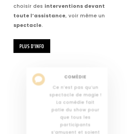
choisir des
interventions devant
toute l’assistance
, voir même un
spectacle
.
PLUS D'INFO
COMÉDIE

Ce n’est pas qu’un
spectacle de magie !
La comédie fait
patie du show pour
que tous les
participants
s’amusent et soient