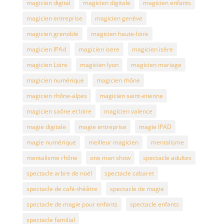
magicien digital
magicien digitale
magicien enfants
magicien entreprise
magicien genève
magicien grenoble
magicien haute-loire
magicien IPAd
magicien isere
magicien isère
magicien Loire
magicien lyon
magicien mariage
magicien numérique
magicien rhône
magicien rhône-alpes
magicien saint-etienne
magicien saône et loire
magicien valence
magie digitale
magie entreprise
magie IPAD
magie numérique
meilleur magicien
mentalisme
mentalisme rhône
one man show
spectacle adultes
spectacle arbre de noël
spectacle cabaret
spectacle de café-théâtre
spectacle de magie
spectacle de magie pour enfants
spectacle enfants
spectacle familial