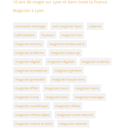
10 ans de magie sur Lyon et dans toute la France.
Magicien à Lyon
animation mariage
avis magicien lyon
cabaret
café théatre
humour
magicien Ain
magicien annecy
magicien anniversaire
magicien ardèche
magicien close-up
magicien digital
magicien digitale
magicien enfants
magicien entreprise
magicien genève
magicien grenoble
magicien haute-loire
magicien IPAd
magicien isere
magicien isère
magicien Loire
magicien lyon
magicien mariage
magicien numérique
magicien rhône
magicien rhône-alpes
magicien saint-etienne
magicien saône et loire
magicien valence