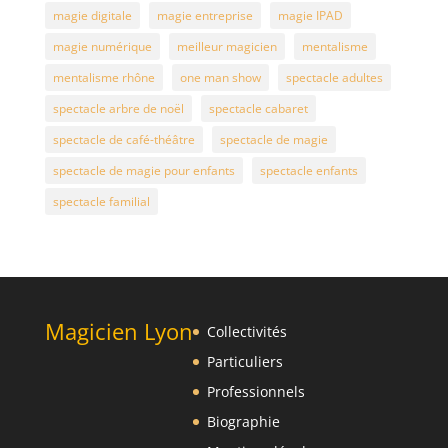
magie digitale
magie entreprise
magie IPAD
magie numérique
meilleur magicien
mentalisme
mentalisme rhône
one man show
spectacle adultes
spectacle arbre de noël
spectacle cabaret
spectacle de café-théâtre
spectacle de magie
spectacle de magie pour enfants
spectacle enfants
spectacle familial
Magicien Lyon
Collectivités
Particuliers
Professionnels
Biographie