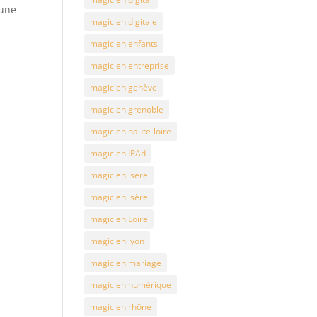
 une
magicien digitale
magicien enfants
magicien entreprise
magicien genève
magicien grenoble
magicien haute-loire
magicien IPAd
magicien isere
magicien isère
magicien Loire
magicien lyon
magicien mariage
magicien numérique
magicien rhône