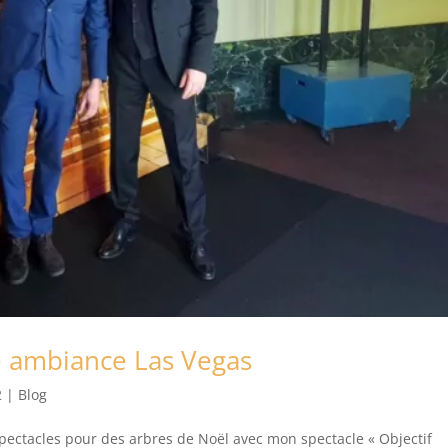
e ambiance Las Vegas
2
|
Blog
pectacles pour des arbres de Noël avec mon spectacle « Objectif