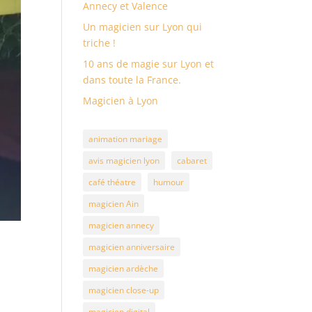
Annecy et Valence
Un magicien sur Lyon qui
triche !
10 ans de magie sur Lyon et
dans toute la France.
Magicien à Lyon
animation mariage
avis magicien lyon
cabaret
café théatre
humour
magicien Ain
magicien annecy
magicien anniversaire
magicien ardèche
magicien close-up
magicien digital