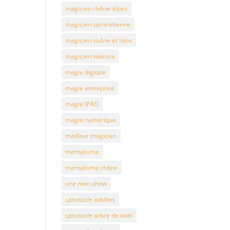
magicien rhône-alpes
magicien saint-etienne
magicien saône et loire
magicien valence
magie digitale
magie entreprise
magie IPAD
magie numérique
meilleur magicien
mentalisme
mentalisme rhône
one man show
spectacle adultes
spectacle arbre de noël