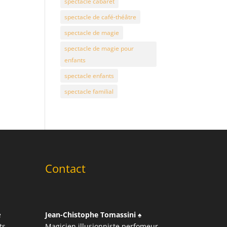
spectacle cabaret
spectacle de café-théâtre
spectacle de magie
spectacle de magie pour
enfants
spectacle enfants
spectacle familial
Contact
e
Jean-Chistophe Tomassini
♠️
ts
Magicien illusionniste perfomeur