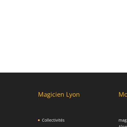
Magicien Lyon
Mo
Collectivités
magi
Alpe