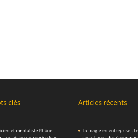
ts clés
Articles récents
cien et mentaliste Rhône-
La magie en entreprise : L
s
-
magicien entreprise lyon
-
secret pour des événemen