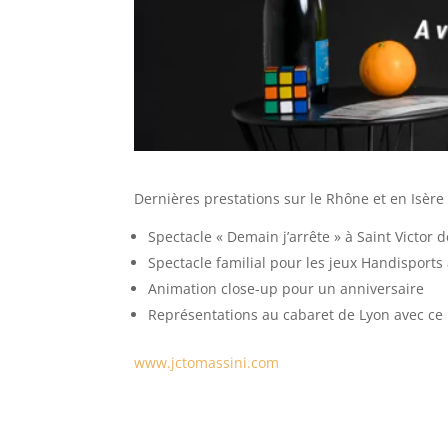
Dernières prestations sur le Rhône et en Isère 
Spectacle « Demain j’arrête » à Saint Victor 
Spectacle familial pour les jeux Handisports
Animation close-up pour un anniversaire
Représentations au cabaret de Lyon avec ce 
www.jctomassini.com