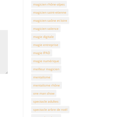
magicien rhône-alpes
magicien saint-etienne
magicien saône et loire
magicien valence
magie digitale
magie entreprise
magie IPAD
magie numérique
meilleur magicien
mentalisme
mentalisme rhône
one man show
spectacle adultes
spectacle arbre de noël