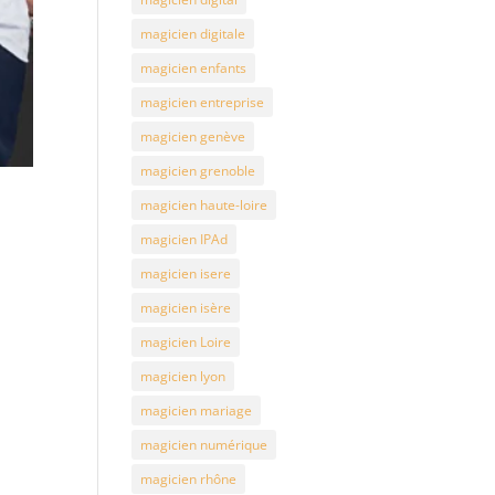
magicien digitale
magicien enfants
magicien entreprise
magicien genève
magicien grenoble
magicien haute-loire
magicien IPAd
magicien isere
magicien isère
magicien Loire
magicien lyon
magicien mariage
magicien numérique
magicien rhône