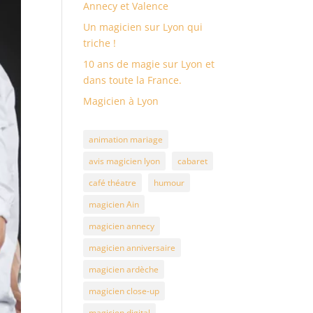
Annecy et Valence
Un magicien sur Lyon qui
triche !
10 ans de magie sur Lyon et
dans toute la France.
Magicien à Lyon
animation mariage
avis magicien lyon
cabaret
café théatre
humour
magicien Ain
magicien annecy
magicien anniversaire
magicien ardèche
magicien close-up
magicien digital