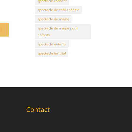
spectacle cabaret
spectacle de café-théâtre
spectacle de magie
spectacle de magie pour
enfants
spectacle enfants
spectacle familial
Contact