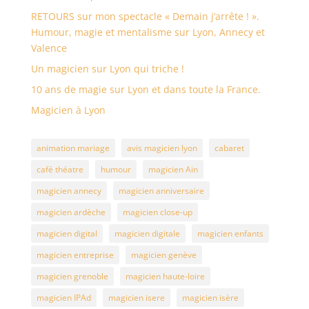
RETOURS sur mon spectacle « Demain j’arrête ! ».
Humour, magie et mentalisme sur Lyon, Annecy et
Valence
Un magicien sur Lyon qui triche !
10 ans de magie sur Lyon et dans toute la France.
Magicien à Lyon
animation mariage
avis magicien lyon
cabaret
café théatre
humour
magicien Ain
magicien annecy
magicien anniversaire
magicien ardèche
magicien close-up
magicien digital
magicien digitale
magicien enfants
magicien entreprise
magicien genève
magicien grenoble
magicien haute-loire
magicien IPAd
magicien isere
magicien isère