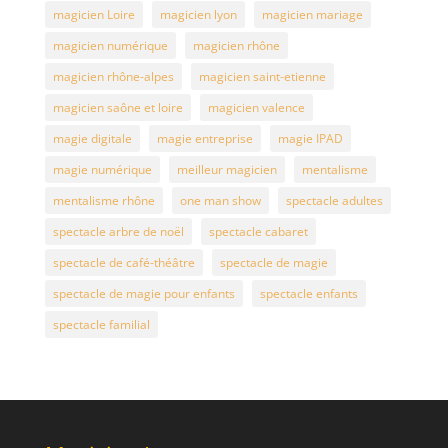
magicien Loire
magicien lyon
magicien mariage
magicien numérique
magicien rhône
magicien rhône-alpes
magicien saint-etienne
magicien saône et loire
magicien valence
magie digitale
magie entreprise
magie IPAD
magie numérique
meilleur magicien
mentalisme
mentalisme rhône
one man show
spectacle adultes
spectacle arbre de noël
spectacle cabaret
spectacle de café-théâtre
spectacle de magie
spectacle de magie pour enfants
spectacle enfants
spectacle familial