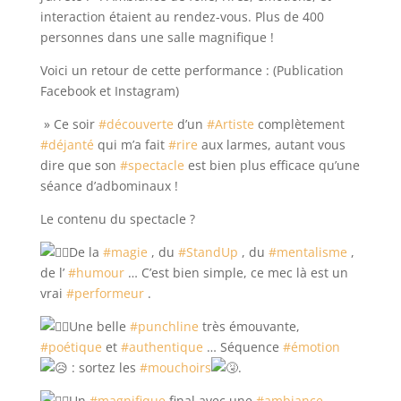
interaction étaient au rendez-vous. Plus de 400
personnes dans une salle magnifique !
Voici un retour de cette performance : (Publication
Facebook et Instagram)
» Ce soir
#découverte
d’un
#Artiste
complètement
#déjanté
qui m’a fait
#rire
aux larmes, autant vous
dire que son
#spectacle
est bien plus efficace qu’une
séance d’adbominaux !
Le contenu du spectacle ?
De la
#magie
, du
#StandUp
, du
#mentalisme
,
de l’
#humour
… C’est bien simple, ce mec là est un
vrai
#performeur
.
Une belle
#punchline
très émouvante,
#poétique
et
#authentique
… Séquence
#émotion
: sortez les
#mouchoirs
.
Un
#magnifique
final avec une
#ambiance
…