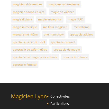
magicien rhône-alpes
magicien saint-etienne
magicien saône et loire
magicien valence
magie digitale
magie entreprise
magie IPAD
magie numérique
meilleur magicien
mentalisme
mentalisme rhône
one man show
spectacle adultes
spectacle arbre de noël
spectacle cabaret
spectacle de café-théâtre
spectacle de magie
spectacle de magie pour enfants
spectacle enfants
spectacle familial
Magicien Lyon
Collectivités
Particuliers