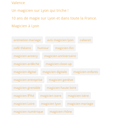
Valence
Un magicien sur Lyon qui triche !
10 ans de magie sur Lyon et dans toute la France.
Magicien à Lyon
animation mariage
avis magicien lyon
cabaret
café théatre
humour
magicien Ain
magicien annecy
magicien anniversaire
magicien ardèche
magicien close-up
magicien digital
magicien digitale
magicien enfants
magicien entreprise
magicien genève
magicien grenoble
magicien haute-loire
magicien IPAd
magicien isere
magicien isère
magicien Loire
magicien lyon
magicien mariage
magicien numérique
magicien rhône