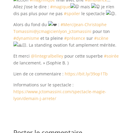
Allez j’ose le dire :
#magique
mais
je n’en
dis pas plus pour ne pas
#spoiler
le spectacle
.
Alors du fond du
:
#Merci
Jean-Christophe
Tomassini
@jcmagicienlyon_jctomassini
pour ton
#dynamisme
et ta pleine
#présence
sur
#scène
. La standing ovation fut amplement méritée.
Et merci
@lintegralbelley
pour cette superbe
#soirée
de lancement. » (Sophie B. )
Lien de ce commentaire :
https://bit.ly/39op1Tb
Informations sur le spectacle :
https://www.jctomassini.com/spectacle-magie-
lyon/demain-j-arrete/
Poster le commentaire