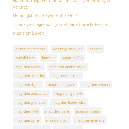
Humour, magie et mentalisme sur Lyon, Annecy et
Valence
Un magicien sur Lyon qui triche !
10 ans de magie sur Lyon et dans toute la France.
Magicien à Lyon
animation mariage
avis magicien lyon
cabaret
café théatre
humour
magicien Ain
magicien annecy
magicien anniversaire
magicien ardèche
magicien close-up
magicien digital
magicien digitale
magicien enfants
magicien entreprise
magicien genève
magicien grenoble
magicien haute-loire
magicien IPAd
magicien isere
magicien isère
magicien Loire
magicien lyon
magicien mariage