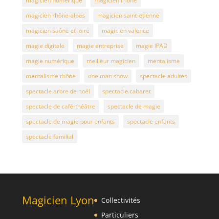
magicien numérique
magicien rhône
magicien rhône-alpes
magicien saint-etienne
magicien saône et loire
magicien valence
magie digitale
magie entreprise
magie IPAD
magie numérique
meilleur magicien
mentalisme
mentalisme rhône
one man show
spectacle adultes
spectacle arbre de noël
spectacle cabaret
spectacle de café-théâtre
spectacle de magie
spectacle de magie pour enfants
spectacle enfants
spectacle familial
Magicien Lyon
Collectivités
Particuliers