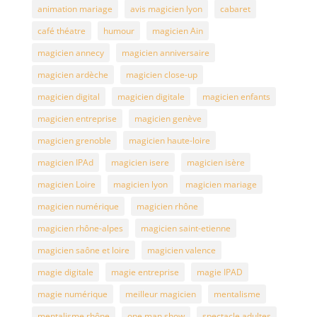
animation mariage
avis magicien lyon
cabaret
café théatre
humour
magicien Ain
magicien annecy
magicien anniversaire
magicien ardèche
magicien close-up
magicien digital
magicien digitale
magicien enfants
magicien entreprise
magicien genève
magicien grenoble
magicien haute-loire
magicien IPAd
magicien isere
magicien isère
magicien Loire
magicien lyon
magicien mariage
magicien numérique
magicien rhône
magicien rhône-alpes
magicien saint-etienne
magicien saône et loire
magicien valence
magie digitale
magie entreprise
magie IPAD
magie numérique
meilleur magicien
mentalisme
mentalisme rhône
one man show
spectacle adultes