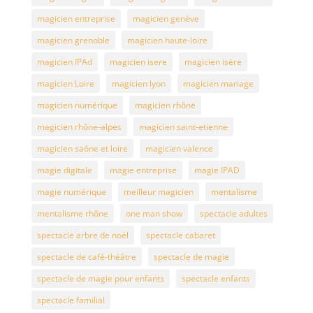
magicien entreprise
magicien genève
magicien grenoble
magicien haute-loire
magicien IPAd
magicien isere
magicien isère
magicien Loire
magicien lyon
magicien mariage
magicien numérique
magicien rhône
magicien rhône-alpes
magicien saint-etienne
magicien saône et loire
magicien valence
magie digitale
magie entreprise
magie IPAD
magie numérique
meilleur magicien
mentalisme
mentalisme rhône
one man show
spectacle adultes
spectacle arbre de noël
spectacle cabaret
spectacle de café-théâtre
spectacle de magie
spectacle de magie pour enfants
spectacle enfants
spectacle familial