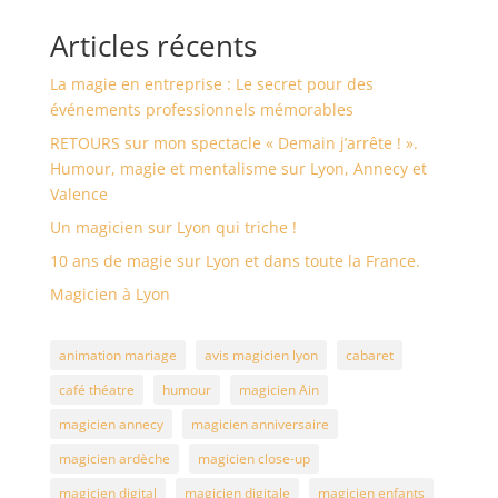
Articles récents
La magie en entreprise : Le secret pour des
événements professionnels mémorables
RETOURS sur mon spectacle « Demain j’arrête ! ».
Humour, magie et mentalisme sur Lyon, Annecy et
Valence
Un magicien sur Lyon qui triche !
10 ans de magie sur Lyon et dans toute la France.
Magicien à Lyon
animation mariage
avis magicien lyon
cabaret
café théatre
humour
magicien Ain
magicien annecy
magicien anniversaire
magicien ardèche
magicien close-up
magicien digital
magicien digitale
magicien enfants