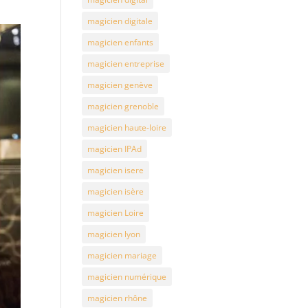
magicien digitale
magicien enfants
magicien entreprise
magicien genève
magicien grenoble
magicien haute-loire
magicien IPAd
magicien isere
magicien isère
magicien Loire
magicien lyon
magicien mariage
magicien numérique
magicien rhône