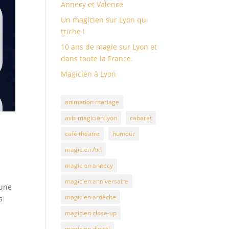
Annecy et Valence
Un magicien sur Lyon qui
triche !
10 ans de magie sur Lyon et
dans toute la France.
Magicien à Lyon
animation mariage
avis magicien lyon
cabaret
café théatre
humour
magicien Ain
magicien annecy
magicien anniversaire
 une
magicien ardèche
s
magicien close-up
magicien digital