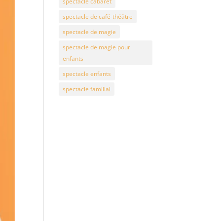
spectacle cabaret
spectacle de café-théâtre
spectacle de magie
spectacle de magie pour
enfants
spectacle enfants
spectacle familial