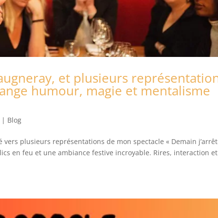
ugneray, et plusieurs représentatio
lange humour, magie et mentalisme
|
Blog
é vers plusieurs représentations de mon spectacle « Demain j’arrête
ics en feu et une ambiance festive incroyable. Rires, interaction et